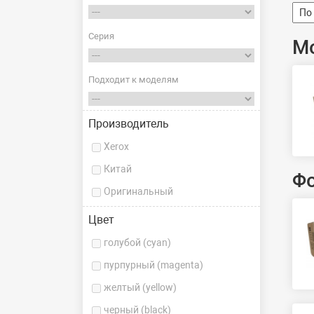
Серия
М
Подходит к моделям
Производитель
Xerox
Китай
Ф
Оригинальный
Цвет
голубой (cyan)
пурпурный (magenta)
желтый (yellow)
черный (black)