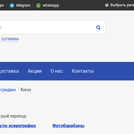
Выбрать рег
pe
telegram
whatsapp
:
CLP-M660A
оставка
Акции
О нас
Контакты
ртриджи
Xerox
рый переход:
ули ксерографии
Фотобарабаны