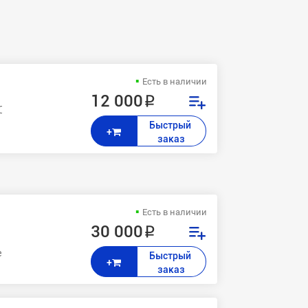
Есть в наличии
12 000 ₽
Centre 5030,5050,5638, 35,45,55,238 DC 535,545,555
Быстрый 
+
заказ
Есть в наличии
30 000 ₽
ntre 275, CopyCentre C165, CopyCentre C175, WorkCentre 265, WorkCen
Быстрый 
+
заказ