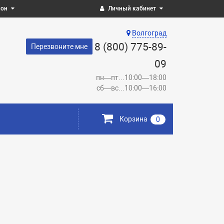
ион
Личный кабинет
Волгоград
8 (800) 775-89-
Перезвоните мне
09
пн—пт...10:00—18:00
сб—вс...10:00—16:00
Корзина
0