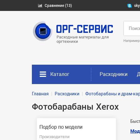
Сравнение (13)
sky
Расходные материалы для
Например
оргтехники
Каталог
Расходники
Д
Главная
Расходники
Фотобарабаны и драм-ка
Фотобарабаны Xerox
Быст
Подбор по модели
Мод
Производители