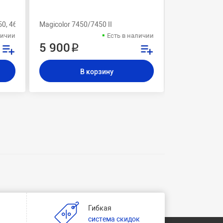
50, 4695, 4690, 4650
Magicolor 7450/7450 II
Magicolor 865
личии
Есть в наличии
5 900 ₽
507 ₽
В корзину
В
Гибкая
и
система скидок