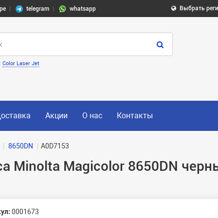
Выбрать рег
pe
telegram
whatsapp
:
Color Laser Jet
оставка
Акции
О нас
Контакты
8650DN
A0D7153
a Minolta Magicolor 8650DN чер
ул:
0001673