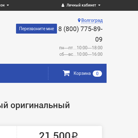
ион
Личный кабинет
Волгоград
8 (800) 775-89-
Перезвоните мне
09
пн—пт...10:00—18:00
сб—вс...10:00—16:00
Корзина
0
ный оригинальный
21 500 ₽