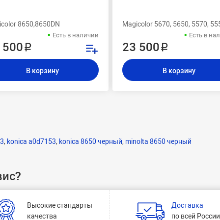
color 8650,8650DN
Magicolor 5670, 5650, 5570, 55
Есть в наличии
Есть в на
 500 ₽
23 500 ₽
В корзину
В корзину
53
,
konica a0d7153
,
konica 8650 черный
,
minolta 8650 черный
вис?
Высокие стандарты
Доставка
качества
по всей Росси