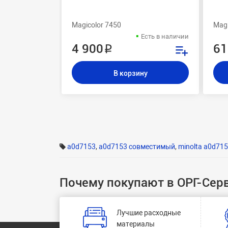
Magicolor 7450
Magi
Есть в наличии
4 900 ₽
61
В корзину
a0d7153
,
a0d7153 совместимый
,
minolta a0d71
Почему покупают в ОРГ-Сер
Лучшие расходные
материалы