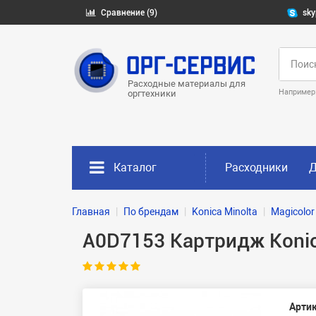
Сравнение (9)
sky
Расходные материалы для
Например
оргтехники
Каталог
Расходники
Д
Главная
По брендам
Konica Minolta
Magicolor
A0D7153 Картридж Konic
Артик