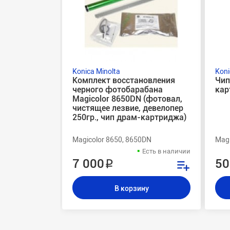
Konica Minolta
Koni
Комплект восстановления
Чип
черного фотобарабана
кар
Magicolor 8650DN (фотовал,
чистящее лезвие, девелопер
250гр., чип драм-картриджа)
Magicolor 8650, 8650DN
Magi
Есть в наличии
7 000 ₽
50
В корзину