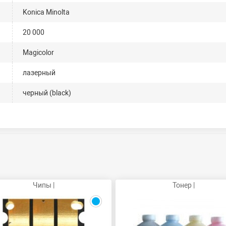
Konica Minolta
20 000
Magicolor
лазерный
черный (black)
Чипы |
Тонер |