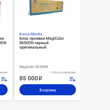
Konica Minolta
Konica Minolt
ки
Блок проявки MagiColor
Бункер отр
0DN
8650DN черный
MagiColor 
оригинальный
оригиналь
Magicolor 8650DN
Magicolor 86
личии
Есть в наличии
85 000 ₽
6 500 ₽
В корзину
В