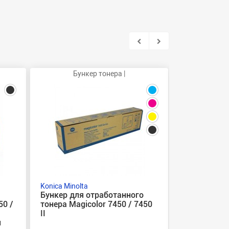
Бункер тонера |
Konica Minolta
Konica Minolt
Бункер для отработанного
Чип пурпур
50 /
тонера Magicolor 7450 / 7450
фотобараба
II
8650DN
й