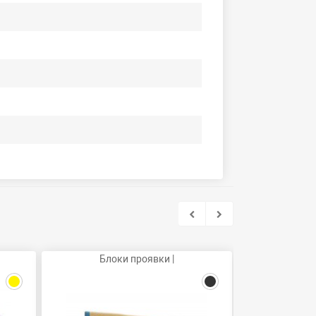
Блоки проявки |
Бун