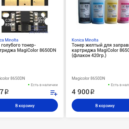
ca Minolta
Konica Minolta
 голубого тонер-
Тонер желтый для заправ
триджа MagiColor 8650DN
картриджа MagiColor 865
(флакон 420гр.)
color 8650DN
Magicolor 8650DN
Есть в наличии
Есть в на
7 ₽
4 900 ₽
В корзину
В корзину