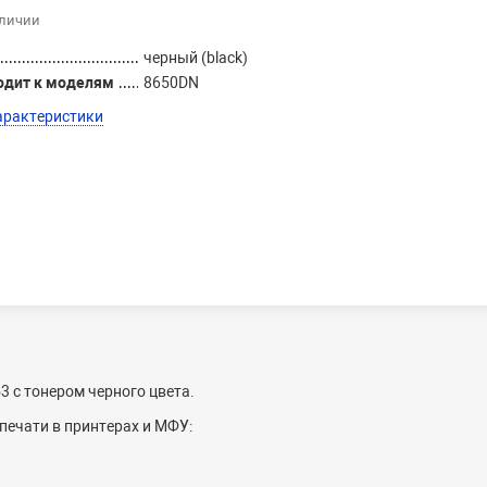
аличии
черный (black)
одит к моделям
8650DN
арактеристики
 с тонером черного цвета.
печати в принтерах и МФУ: