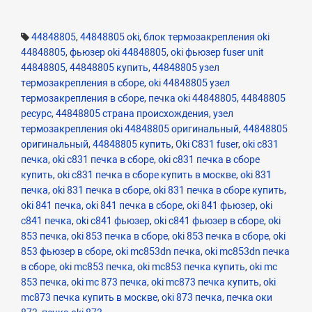
44848805
,
44848805 oki
,
блок термозакрепления oki
44848805
,
фьюзер oki 44848805
,
oki фьюзер fuser unit
44848805
,
44848805 купить
,
44848805 узел
термозакрепления в сборе
,
oki 44848805 узел
термозакрепления в сборе
,
печка oki 44848805
,
44848805
ресурс
,
44848805 страна происхождения
,
узел
термозакрепления oki 44848805 оригинальный
,
44848805
оригинальный
,
44848805 купить
,
Oki C831 fuser
,
oki c831
печка
,
oki c831 печка в сборе
,
oki c831 печка в сборе
купить
,
oki c831 печка в сборе купить в москве
,
oki 831
печка
,
oki 831 печка в сборе
,
oki 831 печка в сборе купить
,
oki 841 печка
,
oki 841 печка в сборе
,
oki 841 фьюзер
,
oki
c841 печка
,
oki c841 фьюзер
,
oki c841 фьюзер в сборе
,
oki
853 печка
,
oki 853 печка в сборе
,
oki 853 печка в сборе
,
oki
853 фьюзер в сборе
,
oki mc853dn печка
,
oki mc853dn печка
в сборе
,
oki mc853 печка
,
oki mc853 печка купить
,
oki mc
853 печка
,
oki mc 873 печка
,
oki mc873 печка купить
,
oki
mc873 печка купить в москве
,
oki 873 печка
,
печка оки