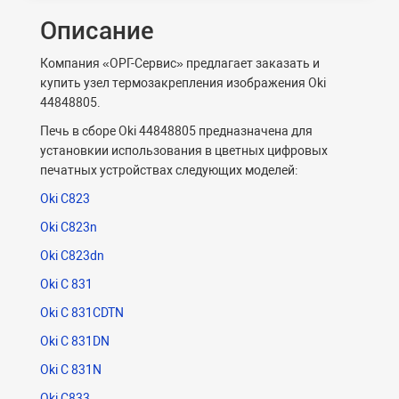
Описание
Компания «ОРГ-Сервис» предлагает заказать и
купить узел термозакрепления изображения Oki
44848805.
Печь в сборе Oki 44848805 предназначена для
установкии использования в цветных цифровых
печатных устройствах следующих моделей:
Oki C823
Oki C823n
Oki C823dn
Oki C 831
Oki C 831CDTN
Oki C 831DN
Oki C 831N
Oki C833