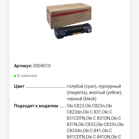
Артикул:
0004010
В наличии
Цвет
голубой (cyan), пурпурный
(magenta), желтый (yellow),
черный (black)
Подходит к моделям
Oki C823,Oki C823n,Oki
C823dn,Oki C 831,Oki C
831CDTN,Oki C 831DN,Oki C
831N,Oki C833,Oki C833n,Oki
C833dn,Oki C 841,Oki C
841CDTN,Oki C 841DN,Oki C