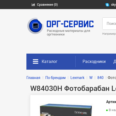
Сравнение (0)
sky
Расходные материалы для
Например
оргтехники
Каталог
Расходники
Д
Главная
По брендам
Lexmark
W
840
Фото
W84030H Фотобарабан L
Артик
В н