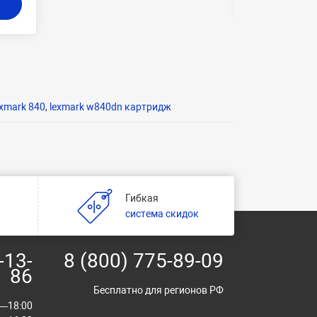
exmark 840
,
lexmark w840dn картридж
Гибкая
и
система скидок
-13-
8 (800) 775-89-09
86
Бесплатно для регионов РФ
00—18:00