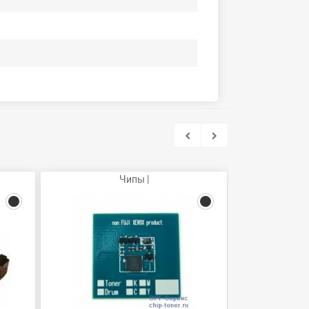
Чипы |
Сервисн