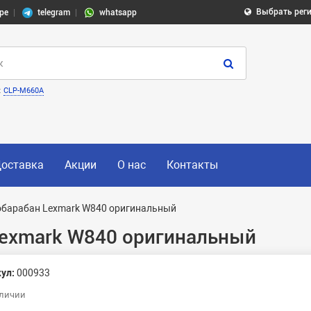
Выбрать рег
pe
telegram
whatsapp
:
CLP-M660A
оставка
Акции
О нас
Контакты
барабан Lexmark W840 оригинальный
exmark W840 оригинальный
ул:
000933
аличии