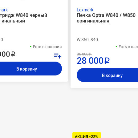
mark
Lexmark
тридж W840 черный
Печка Optra W840 / W850
гинальный
оригинальная
40
W 850, 840
Есть в наличии
Есть в на
900 ₽
36 000 ₽
28 000 ₽
В корзину
В корзину
АКЦИЯ -22%