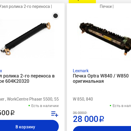
Узел ролика 2-го переноса |
Печки |
x
Lexmark
л ролика 2-го переноса в
Печка Optra W840 / W850
ре 604K20320
оригинальная
er , WorkCentre Phaser 5500, 5550, WorkCentre 5325, 5330, 5335, Lex
W 850, 840
Есть в наличии
Есть в на
500 ₽
36 000 ₽
28 000 ₽
В корзину