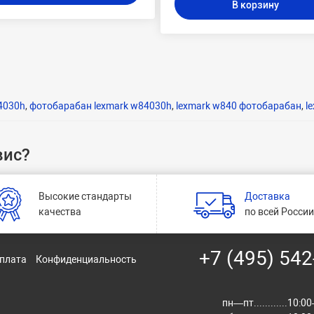
В корзину
4030h
,
фотобарабан lexmark w84030h
,
lexmark w840 фотобарабан
,
l
вис?
Высокие стандарты
Доставка
качества
по всей Росси
+7 (495) 542
оплата
Конфиденциальность
пн—пт............10: