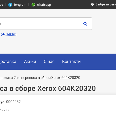
Выбрать рег
pe
telegram
whatsapp
:
CLP-M660A
оставка
Акции
О нас
Контакты
 ролика 2-го переноса в сборе Xerox 604K20320
са в сборе Xerox 604K20320
ул:
0004452
аличии