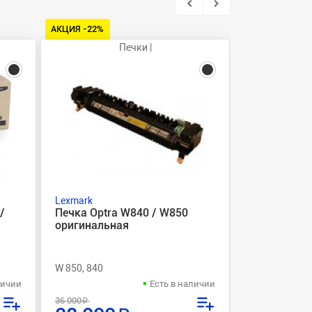
АКЦИЯ -22%
Печки |
Фот
Lexmark
Xerox
/
Печка Optra W840 / W850
Фотобараба
оригинальная
/ 5330 / 53
W 850, 840
WorkCentre 53
личии
Есть в наличии
24 500 
36 000 ₽