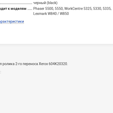
черный (black)
одит к моделям
Phaser 5500, 5550, WorkCentre 5325, 5330, 5335,
Lexmark W840 / W850
арактеристики
л ролика 2-го переноса
Xerox 604K20320.
: