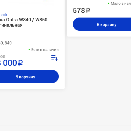
Мало в на
578 ₽
mark
ка Optra W840 / W850
гинальная
В корзину
0, 840
Есть в наличии
00 ₽
 000 ₽
В корзину