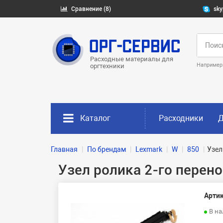
Сравнение (8)
sky
Расходные материалы для
Например
оргтехники
Каталог
Расходники
Д
Главная
По брендам
Lexmark
W
850
Узел
Узел ролика 2-го перено
Артик
В н