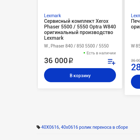
Lexmark
Lex
Сервисный комплект Xerox
Печ
Phaser 5500 / 5550 Optra W840
ори
оригинальный производство
Lexmark
W , Phaser 840 / 850 5500 / 5550
W 85
Есть в наличии
36 000 ₽
36 0
28
В корзину
40X0616
,
40x0616 ролик переноса в сборе