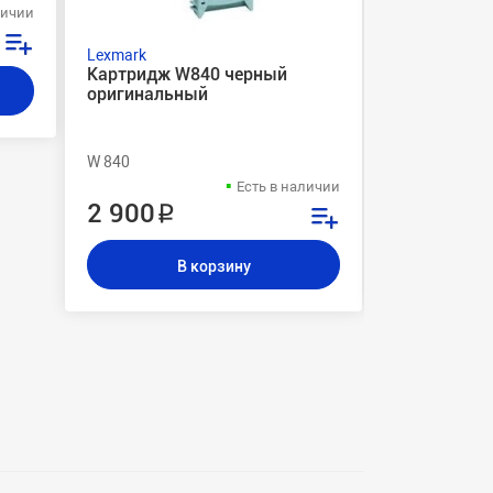
личии
Lexmark
Lexmark
Картридж W840 черный
Чип картри
оригинальный
W 840
W 840
Есть в наличии
2 900 ₽
798 ₽
В корзину
В