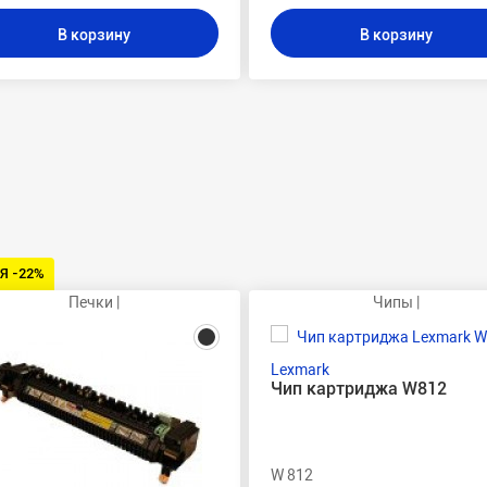
В корзину
В корзину
Я -22%
Печки |
Чипы |
Lexmark
Чип картриджа W812
W 812